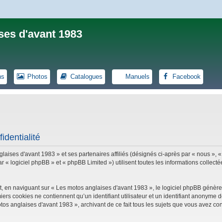
ses d'avant 1983
ns
Photos
Catalogues
Manuels
Facebook
identialité
laises d'avant 1983 » et ses partenaires affiliés (désignés ci-après par « nous », «
logiciel phpBB » et « phpBB Limited ») utilisent toutes les informations collectées
, en naviguant sur « Les motos anglaises d'avant 1983 », le logiciel phpBB génèrer
iers cookies ne contiennent qu’un identifiant utilisateur et un identifiant anonym
tos anglaises d'avant 1983 », archivant de ce fait tous les sujets que vous avez con