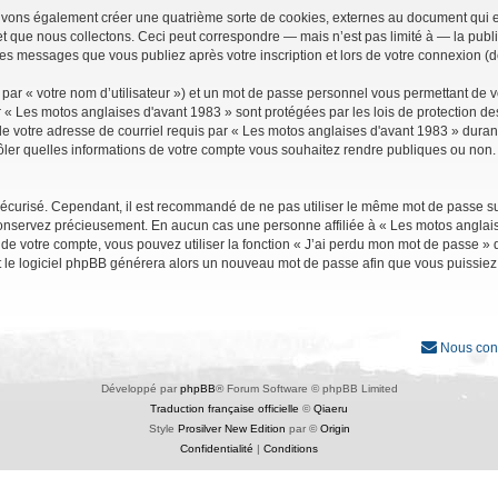
uvons également créer une quatrième sorte de cookies, externes au document qui e
que nous collectons. Ceci peut correspondre — mais n’est pas limité à — la public
les messages que vous publiez après votre inscription et lors de votre connexion (
par « votre nom d’utilisateur ») et un mot de passe personnel vous permettant de 
r « Les motos anglaises d'avant 1983 » sont protégées par les lois de protection d
e votre adresse de courriel requis par « Les motos anglaises d'avant 1983 » durant vo
ler quelles informations de votre compte vous souhaitez rendre publiques ou non. 
it sécurisé. Cependant, il est recommandé de ne pas utiliser le même mot de passe su
conservez précieusement. En aucun cas une personne affiliée à « Les motos anglais
 votre compte, vous pouvez utiliser la fonction « J’ai perdu mon mot de passe » qu
et le logiciel phpBB générera alors un nouveau mot de passe afin que vous puissiez
Nous con
Développé par
phpBB
® Forum Software © phpBB Limited
Traduction française officielle
©
Qiaeru
Style
Prosilver New Edition
par ©
Origin
Confidentialité
|
Conditions