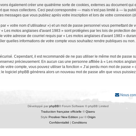
uvons également créer une quatrième sorte de cookies, externes au document qui e
que nous collectons. Ceci peut correspondre — mais n’est pas limité à — la public
les messages que vous publiez après votre inscription et lors de votre connexion (
par « votre nom d’utilisateur ») et un mot de passe personnel vous permettant de 
r « Les motos anglaises d'avant 1983 » sont protégées par les lois de protection d
e votre adresse de courriel requis par « Les motos anglaises d'avant 1983 » durant vo
ler quelles informations de votre compte vous souhaitez rendre publiques ou non. 
it sécurisé. Cependant, il est recommandé de ne pas utiliser le même mot de passe su
conservez précieusement. En aucun cas une personne affiliée à « Les motos anglais
 votre compte, vous pouvez utiliser la fonction « J’ai perdu mon mot de passe » qu
et le logiciel phpBB générera alors un nouveau mot de passe afin que vous puissiez
Nous con
Développé par
phpBB
® Forum Software © phpBB Limited
Traduction française officielle
©
Qiaeru
Style
Prosilver New Edition
par ©
Origin
Confidentialité
|
Conditions