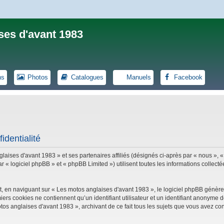
ses d'avant 1983
ns
Photos
Catalogues
Manuels
Facebook
identialité
laises d'avant 1983 » et ses partenaires affiliés (désignés ci-après par « nous », «
logiciel phpBB » et « phpBB Limited ») utilisent toutes les informations collectées
, en naviguant sur « Les motos anglaises d'avant 1983 », le logiciel phpBB génèrer
iers cookies ne contiennent qu’un identifiant utilisateur et un identifiant anonym
tos anglaises d'avant 1983 », archivant de ce fait tous les sujets que vous avez con