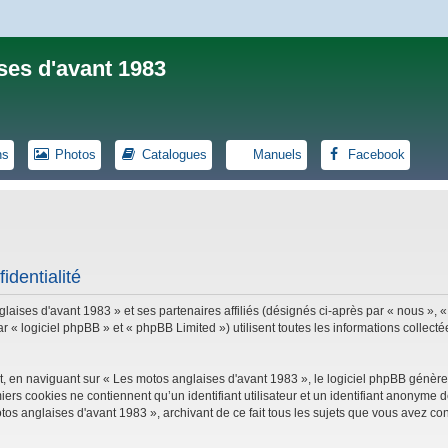
ses d'avant 1983
ns
Photos
Catalogues
Manuels
Facebook
identialité
laises d'avant 1983 » et ses partenaires affiliés (désignés ci-après par « nous », «
logiciel phpBB » et « phpBB Limited ») utilisent toutes les informations collectées
, en naviguant sur « Les motos anglaises d'avant 1983 », le logiciel phpBB génèrer
iers cookies ne contiennent qu’un identifiant utilisateur et un identifiant anonym
tos anglaises d'avant 1983 », archivant de ce fait tous les sujets que vous avez con