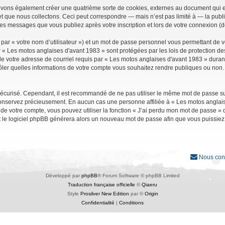
uvons également créer une quatrième sorte de cookies, externes au document qui e
que nous collectons. Ceci peut correspondre — mais n’est pas limité à — la public
les messages que vous publiez après votre inscription et lors de votre connexion (
par « votre nom d’utilisateur ») et un mot de passe personnel vous permettant de 
r « Les motos anglaises d'avant 1983 » sont protégées par les lois de protection d
e votre adresse de courriel requis par « Les motos anglaises d'avant 1983 » durant vo
ler quelles informations de votre compte vous souhaitez rendre publiques ou non. 
it sécurisé. Cependant, il est recommandé de ne pas utiliser le même mot de passe su
conservez précieusement. En aucun cas une personne affiliée à « Les motos anglais
 votre compte, vous pouvez utiliser la fonction « J’ai perdu mon mot de passe » qu
et le logiciel phpBB générera alors un nouveau mot de passe afin que vous puissiez
Nous con
Développé par
phpBB
® Forum Software © phpBB Limited
Traduction française officielle
©
Qiaeru
Style
Prosilver New Edition
par ©
Origin
Confidentialité
|
Conditions