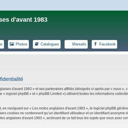
ses d'avant 1983
ns
Photos
Catalogues
Manuels
Facebook
identialité
laises d'avant 1983 » et ses partenaires affiliés (désignés ci-après par « nous », «
logiciel phpBB » et « phpBB Limited ») utilisent toutes les informations collectées
, en naviguant sur « Les motos anglaises d'avant 1983 », le logiciel phpBB génèrer
iers cookies ne contiennent qu’un identifiant utilisateur et un identifiant anonym
tos anglaises d'avant 1983 », archivant de ce fait tous les sujets que vous avez con