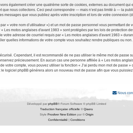
uvons également créer une quatrième sorte de cookies, externes au document qui e
que nous collectons. Ceci peut correspondre — mais n’est pas limité à — la public
les messages que vous publiez après votre inscription et lors de votre connexion (
par « votre nom d’utilisateur ») et un mot de passe personnel vous permettant de 
r « Les motos anglaises d'avant 1983 » sont protégées par les lois de protection d
e votre adresse de courriel requis par « Les motos anglaises d'avant 1983 » durant vo
ler quelles informations de votre compte vous souhaitez rendre publiques ou non. 
it sécurisé. Cependant, il est recommandé de ne pas utiliser le même mot de passe su
conservez précieusement. En aucun cas une personne affiliée à « Les motos anglais
 votre compte, vous pouvez utiliser la fonction « J’ai perdu mon mot de passe » qu
et le logiciel phpBB générera alors un nouveau mot de passe afin que vous puissiez
Nous con
Développé par
phpBB
® Forum Software © phpBB Limited
Traduction française officielle
©
Qiaeru
Style
Prosilver New Edition
par ©
Origin
Confidentialité
|
Conditions