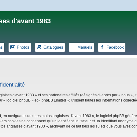
ses d'avant 1983
ns
Photos
Catalogues
Manuels
Facebook
identialité
laises d'avant 1983 » et ses partenaires affiliés (désignés ci-après par « nous », «
logiciel phpBB » et « phpBB Limited ») utilisent toutes les informations collectées
, en naviguant sur « Les motos anglaises d'avant 1983 », le logiciel phpBB génèrer
iers cookies ne contiennent qu’un identifiant utilisateur et un identifiant anonym
tos anglaises d'avant 1983 », archivant de ce fait tous les sujets que vous avez con