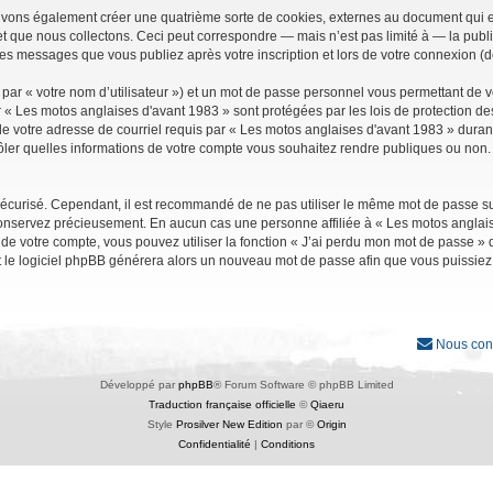
uvons également créer une quatrième sorte de cookies, externes au document qui e
que nous collectons. Ceci peut correspondre — mais n’est pas limité à — la public
les messages que vous publiez après votre inscription et lors de votre connexion (
par « votre nom d’utilisateur ») et un mot de passe personnel vous permettant de 
r « Les motos anglaises d'avant 1983 » sont protégées par les lois de protection d
e votre adresse de courriel requis par « Les motos anglaises d'avant 1983 » durant vo
ler quelles informations de votre compte vous souhaitez rendre publiques ou non. 
it sécurisé. Cependant, il est recommandé de ne pas utiliser le même mot de passe su
conservez précieusement. En aucun cas une personne affiliée à « Les motos anglais
 votre compte, vous pouvez utiliser la fonction « J’ai perdu mon mot de passe » qu
et le logiciel phpBB générera alors un nouveau mot de passe afin que vous puissiez
Nous con
Développé par
phpBB
® Forum Software © phpBB Limited
Traduction française officielle
©
Qiaeru
Style
Prosilver New Edition
par ©
Origin
Confidentialité
|
Conditions