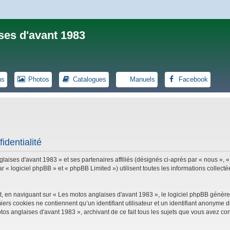
ses d'avant 1983
ns
Photos
Catalogues
Manuels
Facebook
identialité
laises d'avant 1983 » et ses partenaires affiliés (désignés ci-après par « nous », «
logiciel phpBB » et « phpBB Limited ») utilisent toutes les informations collectées
, en naviguant sur « Les motos anglaises d'avant 1983 », le logiciel phpBB génèrer
iers cookies ne contiennent qu’un identifiant utilisateur et un identifiant anonym
tos anglaises d'avant 1983 », archivant de ce fait tous les sujets que vous avez con