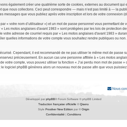
uvons également créer une quatrième sorte de cookies, externes au document qui e
que nous collectons. Ceci peut correspondre — mais n’est pas limité à — la public
les messages que vous publiez après votre inscription et lors de votre connexion (
par « votre nom d’utilisateur ») et un mot de passe personnel vous permettant de 
r « Les motos anglaises d'avant 1983 » sont protégées par les lois de protection d
e votre adresse de courriel requis par « Les motos anglaises d'avant 1983 » durant vo
ler quelles informations de votre compte vous souhaitez rendre publiques ou non. 
it sécurisé. Cependant, il est recommandé de ne pas utiliser le même mot de passe su
conservez précieusement. En aucun cas une personne affiliée à « Les motos anglais
 votre compte, vous pouvez utiliser la fonction « J’ai perdu mon mot de passe » qu
et le logiciel phpBB générera alors un nouveau mot de passe afin que vous puissiez
Nous con
Développé par
phpBB
® Forum Software © phpBB Limited
Traduction française officielle
©
Qiaeru
Style
Prosilver New Edition
par ©
Origin
Confidentialité
|
Conditions