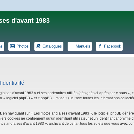
ses d'avant 1983
ns
Photos
Catalogues
Manuels
Facebook
identialité
laises d'avant 1983 » et ses partenaires affiliés (désignés ci-après par « nous », «
logiciel phpBB » et « phpBB Limited ») utilisent toutes les informations collectées
, en naviguant sur « Les motos anglaises d'avant 1983 », le logiciel phpBB génèrer
iers cookies ne contiennent qu’un identifiant utilisateur et un identifiant anonym
tos anglaises d'avant 1983 », archivant de ce fait tous les sujets que vous avez con