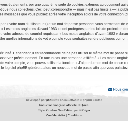
uvons également créer une quatrième sorte de cookies, externes au document qui e
que nous collectons. Ceci peut correspondre — mais n’est pas limité à — la public
les messages que vous publiez après votre inscription et lors de votre connexion (
par « votre nom d’utilisateur ») et un mot de passe personnel vous permettant de 
r « Les motos anglaises d'avant 1983 » sont protégées par les lois de protection d
e votre adresse de courriel requis par « Les motos anglaises d'avant 1983 » durant vo
ler quelles informations de votre compte vous souhaitez rendre publiques ou non. 
it sécurisé. Cependant, il est recommandé de ne pas utiliser le même mot de passe su
conservez précieusement. En aucun cas une personne affiliée à « Les motos anglais
 votre compte, vous pouvez utiliser la fonction « J’ai perdu mon mot de passe » qu
et le logiciel phpBB générera alors un nouveau mot de passe afin que vous puissiez
Nous con
Développé par
phpBB
® Forum Software © phpBB Limited
Traduction française officielle
©
Qiaeru
Style
Prosilver New Edition
par ©
Origin
Confidentialité
|
Conditions