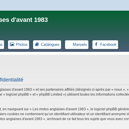
ses d'avant 1983
ns
Photos
Catalogues
Manuels
Facebook
identialité
laises d'avant 1983 » et ses partenaires affiliés (désignés ci-après par « nous », «
logiciel phpBB » et « phpBB Limited ») utilisent toutes les informations collectées
, en naviguant sur « Les motos anglaises d'avant 1983 », le logiciel phpBB génèrer
iers cookies ne contiennent qu’un identifiant utilisateur et un identifiant anonym
tos anglaises d'avant 1983 », archivant de ce fait tous les sujets que vous avez con