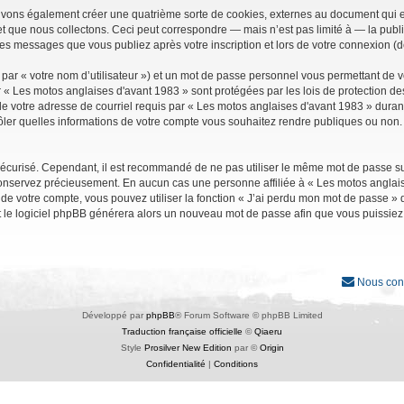
uvons également créer une quatrième sorte de cookies, externes au document qui e
que nous collectons. Ceci peut correspondre — mais n’est pas limité à — la public
les messages que vous publiez après votre inscription et lors de votre connexion (
par « votre nom d’utilisateur ») et un mot de passe personnel vous permettant de 
r « Les motos anglaises d'avant 1983 » sont protégées par les lois de protection d
e votre adresse de courriel requis par « Les motos anglaises d'avant 1983 » durant vo
ler quelles informations de votre compte vous souhaitez rendre publiques ou non. 
it sécurisé. Cependant, il est recommandé de ne pas utiliser le même mot de passe su
conservez précieusement. En aucun cas une personne affiliée à « Les motos anglais
 votre compte, vous pouvez utiliser la fonction « J’ai perdu mon mot de passe » qu
et le logiciel phpBB générera alors un nouveau mot de passe afin que vous puissiez
Nous con
Développé par
phpBB
® Forum Software © phpBB Limited
Traduction française officielle
©
Qiaeru
Style
Prosilver New Edition
par ©
Origin
Confidentialité
|
Conditions