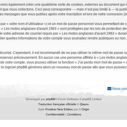
uvons également créer une quatrième sorte de cookies, externes au document qui e
que nous collectons. Ceci peut correspondre — mais n’est pas limité à — la public
les messages que vous publiez après votre inscription et lors de votre connexion (
par « votre nom d’utilisateur ») et un mot de passe personnel vous permettant de 
r « Les motos anglaises d'avant 1983 » sont protégées par les lois de protection d
e votre adresse de courriel requis par « Les motos anglaises d'avant 1983 » durant vo
ler quelles informations de votre compte vous souhaitez rendre publiques ou non. 
it sécurisé. Cependant, il est recommandé de ne pas utiliser le même mot de passe su
conservez précieusement. En aucun cas une personne affiliée à « Les motos anglais
 votre compte, vous pouvez utiliser la fonction « J’ai perdu mon mot de passe » qu
et le logiciel phpBB générera alors un nouveau mot de passe afin que vous puissiez
Nous con
Développé par
phpBB
® Forum Software © phpBB Limited
Traduction française officielle
©
Qiaeru
Style
Prosilver New Edition
par ©
Origin
Confidentialité
|
Conditions