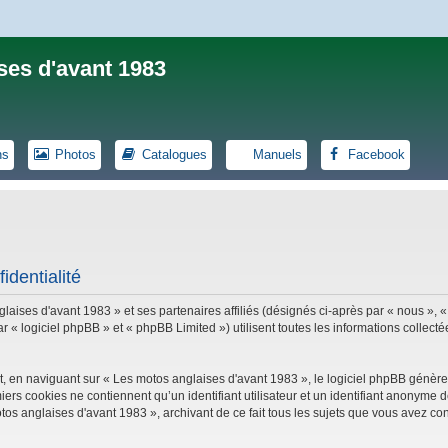
ses d'avant 1983
ns
Photos
Catalogues
Manuels
Facebook
identialité
laises d'avant 1983 » et ses partenaires affiliés (désignés ci-après par « nous », «
logiciel phpBB » et « phpBB Limited ») utilisent toutes les informations collectées
, en naviguant sur « Les motos anglaises d'avant 1983 », le logiciel phpBB génèrer
iers cookies ne contiennent qu’un identifiant utilisateur et un identifiant anonym
tos anglaises d'avant 1983 », archivant de ce fait tous les sujets que vous avez con