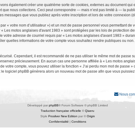
uvons également créer une quatrième sorte de cookies, externes au document qui e
que nous collectons. Ceci peut correspondre — mais n’est pas limité à — la public
les messages que vous publiez après votre inscription et lors de votre connexion (
par « votre nom d’utilisateur ») et un mot de passe personnel vous permettant de 
r « Les motos anglaises d'avant 1983 » sont protégées par les lois de protection d
e votre adresse de courriel requis par « Les motos anglaises d'avant 1983 » durant vo
ler quelles informations de votre compte vous souhaitez rendre publiques ou non. 
it sécurisé. Cependant, il est recommandé de ne pas utiliser le même mot de passe su
conservez précieusement. En aucun cas une personne affiliée à « Les motos anglais
 votre compte, vous pouvez utiliser la fonction « J’ai perdu mon mot de passe » qu
et le logiciel phpBB générera alors un nouveau mot de passe afin que vous puissiez
Nous con
Développé par
phpBB
® Forum Software © phpBB Limited
Traduction française officielle
©
Qiaeru
Style
Prosilver New Edition
par ©
Origin
Confidentialité
|
Conditions