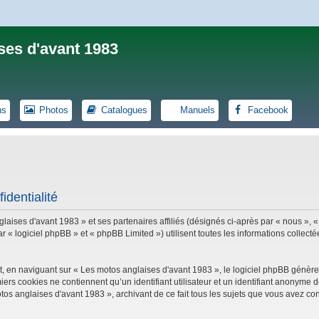
ses d'avant 1983
ns
Photos
Catalogues
Manuels
Facebook
identialité
laises d'avant 1983 » et ses partenaires affiliés (désignés ci-après par « nous », «
logiciel phpBB » et « phpBB Limited ») utilisent toutes les informations collectées
, en naviguant sur « Les motos anglaises d'avant 1983 », le logiciel phpBB génèrer
iers cookies ne contiennent qu’un identifiant utilisateur et un identifiant anonym
tos anglaises d'avant 1983 », archivant de ce fait tous les sujets que vous avez con