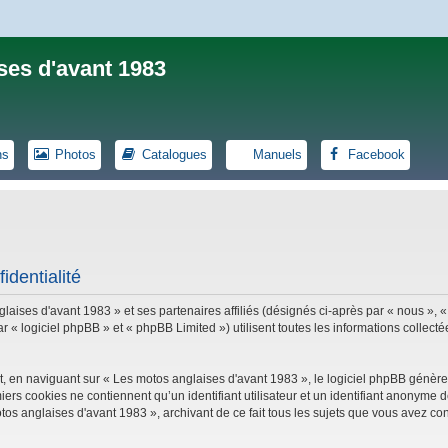
ses d'avant 1983
ns
Photos
Catalogues
Manuels
Facebook
identialité
laises d'avant 1983 » et ses partenaires affiliés (désignés ci-après par « nous », «
logiciel phpBB » et « phpBB Limited ») utilisent toutes les informations collectées
, en naviguant sur « Les motos anglaises d'avant 1983 », le logiciel phpBB génèrer
iers cookies ne contiennent qu’un identifiant utilisateur et un identifiant anonym
tos anglaises d'avant 1983 », archivant de ce fait tous les sujets que vous avez con