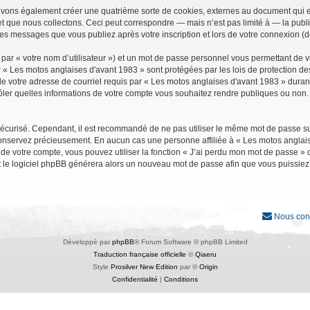
uvons également créer une quatrième sorte de cookies, externes au document qui e
que nous collectons. Ceci peut correspondre — mais n’est pas limité à — la public
les messages que vous publiez après votre inscription et lors de votre connexion (
par « votre nom d’utilisateur ») et un mot de passe personnel vous permettant de 
r « Les motos anglaises d'avant 1983 » sont protégées par les lois de protection d
e votre adresse de courriel requis par « Les motos anglaises d'avant 1983 » durant vo
ler quelles informations de votre compte vous souhaitez rendre publiques ou non. 
it sécurisé. Cependant, il est recommandé de ne pas utiliser le même mot de passe su
conservez précieusement. En aucun cas une personne affiliée à « Les motos anglais
 votre compte, vous pouvez utiliser la fonction « J’ai perdu mon mot de passe » qu
et le logiciel phpBB générera alors un nouveau mot de passe afin que vous puissiez
Nous con
Développé par
phpBB
® Forum Software © phpBB Limited
Traduction française officielle
©
Qiaeru
Style
Prosilver New Edition
par ©
Origin
Confidentialité
|
Conditions