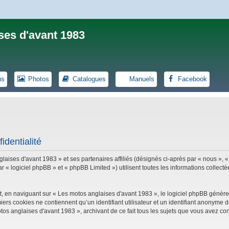
ses d'avant 1983
ns
Photos
Catalogues
Manuels
Facebook
identialité
laises d'avant 1983 » et ses partenaires affiliés (désignés ci-après par « nous », «
logiciel phpBB » et « phpBB Limited ») utilisent toutes les informations collectées
, en naviguant sur « Les motos anglaises d'avant 1983 », le logiciel phpBB génèrer
iers cookies ne contiennent qu’un identifiant utilisateur et un identifiant anonym
tos anglaises d'avant 1983 », archivant de ce fait tous les sujets que vous avez con