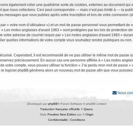
uvons également créer une quatrième sorte de cookies, externes au document qui e
que nous collectons. Ceci peut correspondre — mais n’est pas limité à — la public
les messages que vous publiez après votre inscription et lors de votre connexion (
par « votre nom d’utilisateur ») et un mot de passe personnel vous permettant de 
r « Les motos anglaises d'avant 1983 » sont protégées par les lois de protection d
e votre adresse de courriel requis par « Les motos anglaises d'avant 1983 » durant vo
ler quelles informations de votre compte vous souhaitez rendre publiques ou non. 
it sécurisé. Cependant, il est recommandé de ne pas utiliser le même mot de passe su
conservez précieusement. En aucun cas une personne affiliée à « Les motos anglais
 votre compte, vous pouvez utiliser la fonction « J’ai perdu mon mot de passe » qu
et le logiciel phpBB générera alors un nouveau mot de passe afin que vous puissiez
Nous con
Développé par
phpBB
® Forum Software © phpBB Limited
Traduction française officielle
©
Qiaeru
Style
Prosilver New Edition
par ©
Origin
Confidentialité
|
Conditions