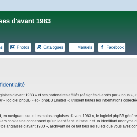
ses d'avant 1983
ns
Photos
Catalogues
Manuels
Facebook
identialité
laises d'avant 1983 » et ses partenaires affiliés (désignés ci-après par « nous », «
logiciel phpBB » et « phpBB Limited ») utilisent toutes les informations collectées
, en naviguant sur « Les motos anglaises d'avant 1983 », le logiciel phpBB génèrer
iers cookies ne contiennent qu’un identifiant utilisateur et un identifiant anonym
tos anglaises d'avant 1983 », archivant de ce fait tous les sujets que vous avez con