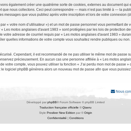
uvons également créer une quatrième sorte de cookies, externes au document qui e
que nous collectons. Ceci peut correspondre — mais n’est pas limité à — la public
les messages que vous publiez après votre inscription et lors de votre connexion (
par « votre nom d’utilisateur ») et un mot de passe personnel vous permettant de 
r « Les motos anglaises d'avant 1983 » sont protégées par les lois de protection d
e votre adresse de courriel requis par « Les motos anglaises d'avant 1983 » durant vo
ler quelles informations de votre compte vous souhaitez rendre publiques ou non. 
it sécurisé. Cependant, il est recommandé de ne pas utiliser le même mot de passe su
conservez précieusement. En aucun cas une personne affiliée à « Les motos anglais
 votre compte, vous pouvez utiliser la fonction « J’ai perdu mon mot de passe » qu
et le logiciel phpBB générera alors un nouveau mot de passe afin que vous puissiez
Nous con
Développé par
phpBB
® Forum Software © phpBB Limited
Traduction française officielle
©
Qiaeru
Style
Prosilver New Edition
par ©
Origin
Confidentialité
|
Conditions