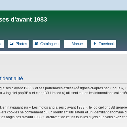
ses d'avant 1983
ns
Photos
Catalogues
Manuels
Facebook
identialité
laises d'avant 1983 » et ses partenaires affiliés (désignés ci-après par « nous », «
logiciel phpBB » et « phpBB Limited ») utilisent toutes les informations collectées
, en naviguant sur « Les motos anglaises d'avant 1983 », le logiciel phpBB génèrer
iers cookies ne contiennent qu’un identifiant utilisateur et un identifiant anonym
tos anglaises d'avant 1983 », archivant de ce fait tous les sujets que vous avez con