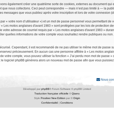
uvons également créer une quatrième sorte de cookies, externes au document qui e
que nous collectons. Ceci peut correspondre — mais n’est pas limité à — la public
les messages que vous publiez après votre inscription et lors de votre connexion (
par « votre nom d’utilisateur ») et un mot de passe personnel vous permettant de 
r « Les motos anglaises d'avant 1983 » sont protégées par les lois de protection d
e votre adresse de courriel requis par « Les motos anglaises d'avant 1983 » durant vo
ler quelles informations de votre compte vous souhaitez rendre publiques ou non. 
it sécurisé. Cependant, il est recommandé de ne pas utiliser le même mot de passe su
conservez précieusement. En aucun cas une personne affiliée à « Les motos anglais
 votre compte, vous pouvez utiliser la fonction « J’ai perdu mon mot de passe » qu
et le logiciel phpBB générera alors un nouveau mot de passe afin que vous puissiez
Nous con
Développé par
phpBB
® Forum Software © phpBB Limited
Traduction française officielle
©
Qiaeru
Style
Prosilver New Edition
par ©
Origin
Confidentialité
|
Conditions