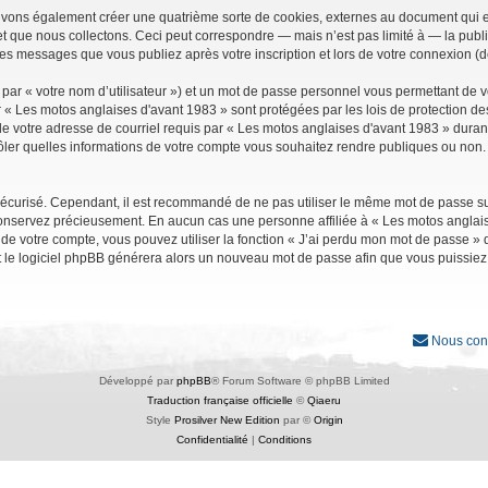
uvons également créer une quatrième sorte de cookies, externes au document qui e
que nous collectons. Ceci peut correspondre — mais n’est pas limité à — la public
les messages que vous publiez après votre inscription et lors de votre connexion (
par « votre nom d’utilisateur ») et un mot de passe personnel vous permettant de 
r « Les motos anglaises d'avant 1983 » sont protégées par les lois de protection d
e votre adresse de courriel requis par « Les motos anglaises d'avant 1983 » durant vo
ler quelles informations de votre compte vous souhaitez rendre publiques ou non. 
it sécurisé. Cependant, il est recommandé de ne pas utiliser le même mot de passe su
conservez précieusement. En aucun cas une personne affiliée à « Les motos anglais
 votre compte, vous pouvez utiliser la fonction « J’ai perdu mon mot de passe » qu
et le logiciel phpBB générera alors un nouveau mot de passe afin que vous puissiez
Nous con
Développé par
phpBB
® Forum Software © phpBB Limited
Traduction française officielle
©
Qiaeru
Style
Prosilver New Edition
par ©
Origin
Confidentialité
|
Conditions