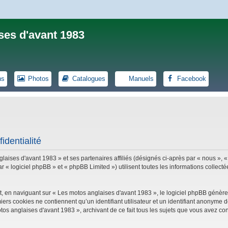
ses d'avant 1983
ns
Photos
Catalogues
Manuels
Facebook
identialité
laises d'avant 1983 » et ses partenaires affiliés (désignés ci-après par « nous », «
logiciel phpBB » et « phpBB Limited ») utilisent toutes les informations collectées
, en naviguant sur « Les motos anglaises d'avant 1983 », le logiciel phpBB génèrer
iers cookies ne contiennent qu’un identifiant utilisateur et un identifiant anonym
tos anglaises d'avant 1983 », archivant de ce fait tous les sujets que vous avez con