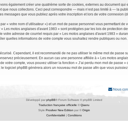
uvons également créer une quatrième sorte de cookies, externes au document qui e
que nous collectons. Ceci peut correspondre — mais n’est pas limité à — la public
les messages que vous publiez après votre inscription et lors de votre connexion (
par « votre nom d’utilisateur ») et un mot de passe personnel vous permettant de 
r « Les motos anglaises d'avant 1983 » sont protégées par les lois de protection d
e votre adresse de courriel requis par « Les motos anglaises d'avant 1983 » durant vo
ler quelles informations de votre compte vous souhaitez rendre publiques ou non. 
it sécurisé. Cependant, il est recommandé de ne pas utiliser le même mot de passe su
conservez précieusement. En aucun cas une personne affiliée à « Les motos anglais
 votre compte, vous pouvez utiliser la fonction « J’ai perdu mon mot de passe » qu
et le logiciel phpBB générera alors un nouveau mot de passe afin que vous puissiez
Nous con
Développé par
phpBB
® Forum Software © phpBB Limited
Traduction française officielle
©
Qiaeru
Style
Prosilver New Edition
par ©
Origin
Confidentialité
|
Conditions