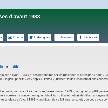
ses d'avant 1983
ns
Photos
Catalogues
Manuels
Facebook
identialité
laises d'avant 1983 » et ses partenaires affiliés (désignés ci-après par « nous », «
logiciel phpBB » et « phpBB Limited ») utilisent toutes les informations collectées
, en naviguant sur « Les motos anglaises d'avant 1983 », le logiciel phpBB génèrer
iers cookies ne contiennent qu’un identifiant utilisateur et un identifiant anonym
tos anglaises d'avant 1983 », archivant de ce fait tous les sujets que vous avez con