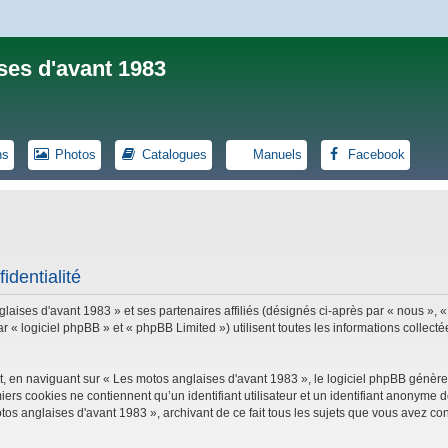
ses d'avant 1983
ns
Photos
Catalogues
Manuels
Facebook
identialité
laises d'avant 1983 » et ses partenaires affiliés (désignés ci-après par « nous », «
logiciel phpBB » et « phpBB Limited ») utilisent toutes les informations collectées
, en naviguant sur « Les motos anglaises d'avant 1983 », le logiciel phpBB génèrer
iers cookies ne contiennent qu’un identifiant utilisateur et un identifiant anonym
tos anglaises d'avant 1983 », archivant de ce fait tous les sujets que vous avez con