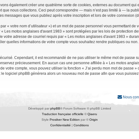
uvons également créer une quatrième sorte de cookies, externes au document qui e
que nous collectons. Ceci peut correspondre — mais n’est pas limité à — la public
les messages que vous publiez après votre inscription et lors de votre connexion (
par « votre nom d’utilisateur ») et un mot de passe personnel vous permettant de 
r « Les motos anglaises d'avant 1983 » sont protégées par les lois de protection d
e votre adresse de courriel requis par « Les motos anglaises d'avant 1983 » durant vo
ler quelles informations de votre compte vous souhaitez rendre publiques ou non. 
it sécurisé. Cependant, il est recommandé de ne pas utiliser le même mot de passe su
conservez précieusement. En aucun cas une personne affiliée à « Les motos anglais
 votre compte, vous pouvez utiliser la fonction « J’ai perdu mon mot de passe » qu
et le logiciel phpBB générera alors un nouveau mot de passe afin que vous puissiez
Nous con
Développé par
phpBB
® Forum Software © phpBB Limited
Traduction française officielle
©
Qiaeru
Style
Prosilver New Edition
par ©
Origin
Confidentialité
|
Conditions