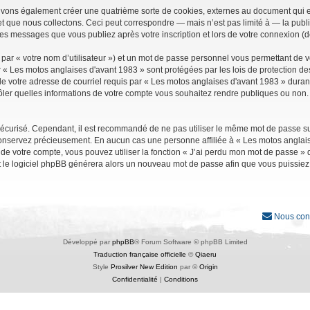
uvons également créer une quatrième sorte de cookies, externes au document qui e
que nous collectons. Ceci peut correspondre — mais n’est pas limité à — la public
les messages que vous publiez après votre inscription et lors de votre connexion (
par « votre nom d’utilisateur ») et un mot de passe personnel vous permettant de 
r « Les motos anglaises d'avant 1983 » sont protégées par les lois de protection d
e votre adresse de courriel requis par « Les motos anglaises d'avant 1983 » durant vo
ler quelles informations de votre compte vous souhaitez rendre publiques ou non. 
it sécurisé. Cependant, il est recommandé de ne pas utiliser le même mot de passe su
conservez précieusement. En aucun cas une personne affiliée à « Les motos anglais
 votre compte, vous pouvez utiliser la fonction « J’ai perdu mon mot de passe » qu
et le logiciel phpBB générera alors un nouveau mot de passe afin que vous puissiez
Nous con
Développé par
phpBB
® Forum Software © phpBB Limited
Traduction française officielle
©
Qiaeru
Style
Prosilver New Edition
par ©
Origin
Confidentialité
|
Conditions