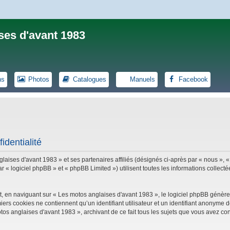
ses d'avant 1983
ns
Photos
Catalogues
Manuels
Facebook
identialité
laises d'avant 1983 » et ses partenaires affiliés (désignés ci-après par « nous », «
logiciel phpBB » et « phpBB Limited ») utilisent toutes les informations collectées
, en naviguant sur « Les motos anglaises d'avant 1983 », le logiciel phpBB génèrer
iers cookies ne contiennent qu’un identifiant utilisateur et un identifiant anonym
tos anglaises d'avant 1983 », archivant de ce fait tous les sujets que vous avez con