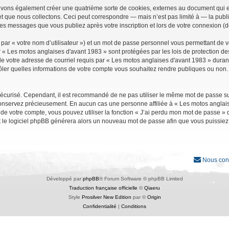
uvons également créer une quatrième sorte de cookies, externes au document qui e
que nous collectons. Ceci peut correspondre — mais n’est pas limité à — la public
les messages que vous publiez après votre inscription et lors de votre connexion (
par « votre nom d’utilisateur ») et un mot de passe personnel vous permettant de 
r « Les motos anglaises d'avant 1983 » sont protégées par les lois de protection d
e votre adresse de courriel requis par « Les motos anglaises d'avant 1983 » durant vo
ler quelles informations de votre compte vous souhaitez rendre publiques ou non. 
it sécurisé. Cependant, il est recommandé de ne pas utiliser le même mot de passe su
conservez précieusement. En aucun cas une personne affiliée à « Les motos anglais
 votre compte, vous pouvez utiliser la fonction « J’ai perdu mon mot de passe » qu
et le logiciel phpBB générera alors un nouveau mot de passe afin que vous puissiez
Nous con
Développé par
phpBB
® Forum Software © phpBB Limited
Traduction française officielle
©
Qiaeru
Style
Prosilver New Edition
par ©
Origin
Confidentialité
|
Conditions