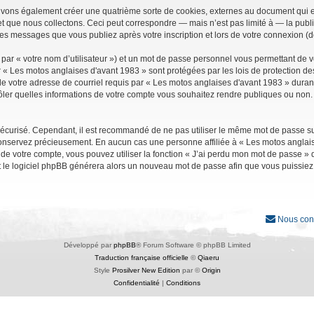
uvons également créer une quatrième sorte de cookies, externes au document qui e
que nous collectons. Ceci peut correspondre — mais n’est pas limité à — la public
les messages que vous publiez après votre inscription et lors de votre connexion (
par « votre nom d’utilisateur ») et un mot de passe personnel vous permettant de 
r « Les motos anglaises d'avant 1983 » sont protégées par les lois de protection d
e votre adresse de courriel requis par « Les motos anglaises d'avant 1983 » durant vo
ler quelles informations de votre compte vous souhaitez rendre publiques ou non. 
it sécurisé. Cependant, il est recommandé de ne pas utiliser le même mot de passe su
conservez précieusement. En aucun cas une personne affiliée à « Les motos anglais
 votre compte, vous pouvez utiliser la fonction « J’ai perdu mon mot de passe » qu
et le logiciel phpBB générera alors un nouveau mot de passe afin que vous puissiez
Nous con
Développé par
phpBB
® Forum Software © phpBB Limited
Traduction française officielle
©
Qiaeru
Style
Prosilver New Edition
par ©
Origin
Confidentialité
|
Conditions