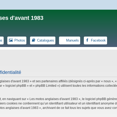
ses d'avant 1983
ns
Photos
Catalogues
Manuels
Facebook
identialité
laises d'avant 1983 » et ses partenaires affiliés (désignés ci-après par « nous », «
logiciel phpBB » et « phpBB Limited ») utilisent toutes les informations collectées
, en naviguant sur « Les motos anglaises d'avant 1983 », le logiciel phpBB génèrer
iers cookies ne contiennent qu’un identifiant utilisateur et un identifiant anonym
tos anglaises d'avant 1983 », archivant de ce fait tous les sujets que vous avez con