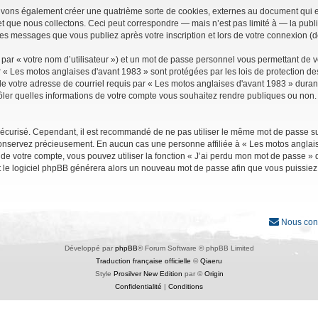
uvons également créer une quatrième sorte de cookies, externes au document qui e
que nous collectons. Ceci peut correspondre — mais n’est pas limité à — la public
les messages que vous publiez après votre inscription et lors de votre connexion (
par « votre nom d’utilisateur ») et un mot de passe personnel vous permettant de 
r « Les motos anglaises d'avant 1983 » sont protégées par les lois de protection d
e votre adresse de courriel requis par « Les motos anglaises d'avant 1983 » durant vo
ler quelles informations de votre compte vous souhaitez rendre publiques ou non. 
it sécurisé. Cependant, il est recommandé de ne pas utiliser le même mot de passe su
conservez précieusement. En aucun cas une personne affiliée à « Les motos anglais
 votre compte, vous pouvez utiliser la fonction « J’ai perdu mon mot de passe » qu
et le logiciel phpBB générera alors un nouveau mot de passe afin que vous puissiez
Nous con
Développé par
phpBB
® Forum Software © phpBB Limited
Traduction française officielle
©
Qiaeru
Style
Prosilver New Edition
par ©
Origin
Confidentialité
|
Conditions