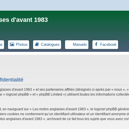
ses d'avant 1983
ns
Photos
Catalogues
Manuels
Facebook
identialité
laises d'avant 1983 » et ses partenaires affiliés (désignés ci-après par « nous », «
logiciel phpBB » et « phpBB Limited ») utilisent toutes les informations collectées
, en naviguant sur « Les motos anglaises d'avant 1983 », le logiciel phpBB génèrer
iers cookies ne contiennent qu’un identifiant utilisateur et un identifiant anonym
tos anglaises d'avant 1983 », archivant de ce fait tous les sujets que vous avez con