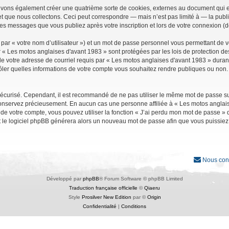
uvons également créer une quatrième sorte de cookies, externes au document qui e
que nous collectons. Ceci peut correspondre — mais n’est pas limité à — la public
les messages que vous publiez après votre inscription et lors de votre connexion (
par « votre nom d’utilisateur ») et un mot de passe personnel vous permettant de 
r « Les motos anglaises d'avant 1983 » sont protégées par les lois de protection d
e votre adresse de courriel requis par « Les motos anglaises d'avant 1983 » durant vo
ler quelles informations de votre compte vous souhaitez rendre publiques ou non. 
it sécurisé. Cependant, il est recommandé de ne pas utiliser le même mot de passe su
conservez précieusement. En aucun cas une personne affiliée à « Les motos anglais
 votre compte, vous pouvez utiliser la fonction « J’ai perdu mon mot de passe » qu
et le logiciel phpBB générera alors un nouveau mot de passe afin que vous puissiez
Nous con
Développé par
phpBB
® Forum Software © phpBB Limited
Traduction française officielle
©
Qiaeru
Style
Prosilver New Edition
par ©
Origin
Confidentialité
|
Conditions