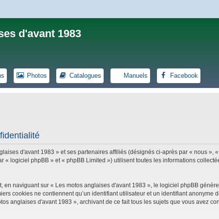
ses d'avant 1983
ns
Photos
Catalogues
Manuels
Facebook
identialité
laises d'avant 1983 » et ses partenaires affiliés (désignés ci-après par « nous », «
logiciel phpBB » et « phpBB Limited ») utilisent toutes les informations collectées
, en naviguant sur « Les motos anglaises d'avant 1983 », le logiciel phpBB génèrer
iers cookies ne contiennent qu’un identifiant utilisateur et un identifiant anonym
tos anglaises d'avant 1983 », archivant de ce fait tous les sujets que vous avez con