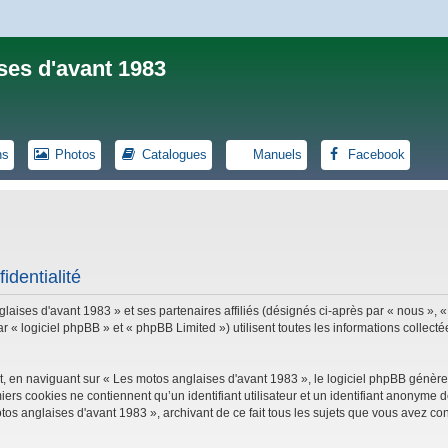
ses d'avant 1983
ns
Photos
Catalogues
Manuels
Facebook
identialité
laises d'avant 1983 » et ses partenaires affiliés (désignés ci-après par « nous », «
logiciel phpBB » et « phpBB Limited ») utilisent toutes les informations collectées
, en naviguant sur « Les motos anglaises d'avant 1983 », le logiciel phpBB génèrer
iers cookies ne contiennent qu’un identifiant utilisateur et un identifiant anonym
tos anglaises d'avant 1983 », archivant de ce fait tous les sujets que vous avez con