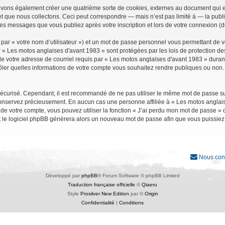
uvons également créer une quatrième sorte de cookies, externes au document qui e
que nous collectons. Ceci peut correspondre — mais n’est pas limité à — la public
les messages que vous publiez après votre inscription et lors de votre connexion (
par « votre nom d’utilisateur ») et un mot de passe personnel vous permettant de 
r « Les motos anglaises d'avant 1983 » sont protégées par les lois de protection d
e votre adresse de courriel requis par « Les motos anglaises d'avant 1983 » durant vo
ler quelles informations de votre compte vous souhaitez rendre publiques ou non. 
it sécurisé. Cependant, il est recommandé de ne pas utiliser le même mot de passe su
conservez précieusement. En aucun cas une personne affiliée à « Les motos anglais
 votre compte, vous pouvez utiliser la fonction « J’ai perdu mon mot de passe » qu
et le logiciel phpBB générera alors un nouveau mot de passe afin que vous puissiez
Nous con
Développé par
phpBB
® Forum Software © phpBB Limited
Traduction française officielle
©
Qiaeru
Style
Prosilver New Edition
par ©
Origin
Confidentialité
|
Conditions