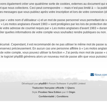
uvons également créer une quatrième sorte de cookies, externes au document qui e
que nous collectons. Ceci peut correspondre — mais n’est pas limité à — la public
les messages que vous publiez après votre inscription et lors de votre connexion (
par « votre nom d’utilisateur ») et un mot de passe personnel vous permettant de 
r « Les motos anglaises d'avant 1983 » sont protégées par les lois de protection d
e votre adresse de courriel requis par « Les motos anglaises d'avant 1983 » durant vo
ler quelles informations de votre compte vous souhaitez rendre publiques ou non. 
it sécurisé. Cependant, il est recommandé de ne pas utiliser le même mot de passe su
conservez précieusement. En aucun cas une personne affiliée à « Les motos anglais
 votre compte, vous pouvez utiliser la fonction « J’ai perdu mon mot de passe » qu
et le logiciel phpBB générera alors un nouveau mot de passe afin que vous puissiez
Nous con
Développé par
phpBB
® Forum Software © phpBB Limited
Traduction française officielle
©
Qiaeru
Style
Prosilver New Edition
par ©
Origin
Confidentialité
|
Conditions