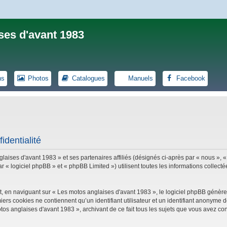
ses d'avant 1983
ns
Photos
Catalogues
Manuels
Facebook
identialité
laises d'avant 1983 » et ses partenaires affiliés (désignés ci-après par « nous », «
logiciel phpBB » et « phpBB Limited ») utilisent toutes les informations collectées
, en naviguant sur « Les motos anglaises d'avant 1983 », le logiciel phpBB génèrer
iers cookies ne contiennent qu’un identifiant utilisateur et un identifiant anonym
tos anglaises d'avant 1983 », archivant de ce fait tous les sujets que vous avez con