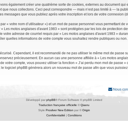
uvons également créer une quatrième sorte de cookies, externes au document qui e
que nous collectons. Ceci peut correspondre — mais n’est pas limité à — la public
les messages que vous publiez après votre inscription et lors de votre connexion (
par « votre nom d’utilisateur ») et un mot de passe personnel vous permettant de 
r « Les motos anglaises d'avant 1983 » sont protégées par les lois de protection d
e votre adresse de courriel requis par « Les motos anglaises d'avant 1983 » durant vo
ler quelles informations de votre compte vous souhaitez rendre publiques ou non. 
it sécurisé. Cependant, il est recommandé de ne pas utiliser le même mot de passe su
conservez précieusement. En aucun cas une personne affiliée à « Les motos anglais
 votre compte, vous pouvez utiliser la fonction « J’ai perdu mon mot de passe » qu
et le logiciel phpBB générera alors un nouveau mot de passe afin que vous puissiez
Nous con
Développé par
phpBB
® Forum Software © phpBB Limited
Traduction française officielle
©
Qiaeru
Style
Prosilver New Edition
par ©
Origin
Confidentialité
|
Conditions