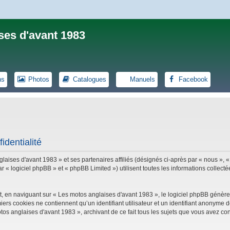
ses d'avant 1983
ns
Photos
Catalogues
Manuels
Facebook
identialité
laises d'avant 1983 » et ses partenaires affiliés (désignés ci-après par « nous », «
logiciel phpBB » et « phpBB Limited ») utilisent toutes les informations collectées
, en naviguant sur « Les motos anglaises d'avant 1983 », le logiciel phpBB génèrer
iers cookies ne contiennent qu’un identifiant utilisateur et un identifiant anonym
tos anglaises d'avant 1983 », archivant de ce fait tous les sujets que vous avez con