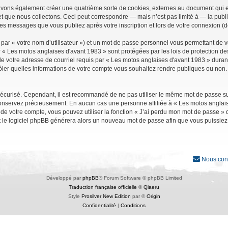
uvons également créer une quatrième sorte de cookies, externes au document qui e
que nous collectons. Ceci peut correspondre — mais n’est pas limité à — la public
les messages que vous publiez après votre inscription et lors de votre connexion (
par « votre nom d’utilisateur ») et un mot de passe personnel vous permettant de 
r « Les motos anglaises d'avant 1983 » sont protégées par les lois de protection d
e votre adresse de courriel requis par « Les motos anglaises d'avant 1983 » durant vo
ler quelles informations de votre compte vous souhaitez rendre publiques ou non. 
it sécurisé. Cependant, il est recommandé de ne pas utiliser le même mot de passe su
conservez précieusement. En aucun cas une personne affiliée à « Les motos anglais
 votre compte, vous pouvez utiliser la fonction « J’ai perdu mon mot de passe » qu
et le logiciel phpBB générera alors un nouveau mot de passe afin que vous puissiez
Nous con
Développé par
phpBB
® Forum Software © phpBB Limited
Traduction française officielle
©
Qiaeru
Style
Prosilver New Edition
par ©
Origin
Confidentialité
|
Conditions