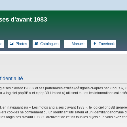
ses d'avant 1983
ns
Photos
Catalogues
Manuels
Facebook
identialité
laises d'avant 1983 » et ses partenaires affiliés (désignés ci-après par « nous », «
logiciel phpBB » et « phpBB Limited ») utilisent toutes les informations collectées
, en naviguant sur « Les motos anglaises d'avant 1983 », le logiciel phpBB génèrer
iers cookies ne contiennent qu’un identifiant utilisateur et un identifiant anonym
tos anglaises d'avant 1983 », archivant de ce fait tous les sujets que vous avez con