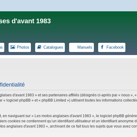
ses d'avant 1983
ns
Photos
Catalogues
Manuels
Facebook
identialité
laises d'avant 1983 » et ses partenaires affiliés (désignés ci-après par « nous », «
logiciel phpBB » et « phpBB Limited ») utilisent toutes les informations collectées
, en naviguant sur « Les motos anglaises d'avant 1983 », le logiciel phpBB génèrer
iers cookies ne contiennent qu’un identifiant utilisateur et un identifiant anonym
tos anglaises d'avant 1983 », archivant de ce fait tous les sujets que vous avez con