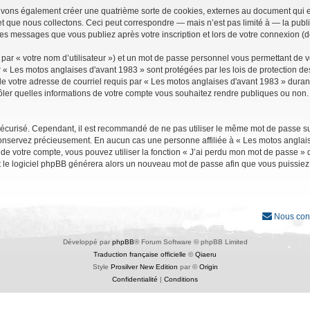
uvons également créer une quatrième sorte de cookies, externes au document qui e
que nous collectons. Ceci peut correspondre — mais n’est pas limité à — la public
les messages que vous publiez après votre inscription et lors de votre connexion (
par « votre nom d’utilisateur ») et un mot de passe personnel vous permettant de 
r « Les motos anglaises d'avant 1983 » sont protégées par les lois de protection d
e votre adresse de courriel requis par « Les motos anglaises d'avant 1983 » durant vo
ler quelles informations de votre compte vous souhaitez rendre publiques ou non. 
it sécurisé. Cependant, il est recommandé de ne pas utiliser le même mot de passe su
conservez précieusement. En aucun cas une personne affiliée à « Les motos anglais
 votre compte, vous pouvez utiliser la fonction « J’ai perdu mon mot de passe » qu
et le logiciel phpBB générera alors un nouveau mot de passe afin que vous puissiez
Nous con
Développé par
phpBB
® Forum Software © phpBB Limited
Traduction française officielle
©
Qiaeru
Style
Prosilver New Edition
par ©
Origin
Confidentialité
|
Conditions