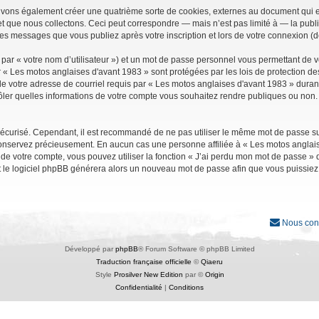
uvons également créer une quatrième sorte de cookies, externes au document qui e
que nous collectons. Ceci peut correspondre — mais n’est pas limité à — la public
les messages que vous publiez après votre inscription et lors de votre connexion (
par « votre nom d’utilisateur ») et un mot de passe personnel vous permettant de 
r « Les motos anglaises d'avant 1983 » sont protégées par les lois de protection d
e votre adresse de courriel requis par « Les motos anglaises d'avant 1983 » durant vo
ler quelles informations de votre compte vous souhaitez rendre publiques ou non. 
it sécurisé. Cependant, il est recommandé de ne pas utiliser le même mot de passe su
conservez précieusement. En aucun cas une personne affiliée à « Les motos anglais
 votre compte, vous pouvez utiliser la fonction « J’ai perdu mon mot de passe » qu
et le logiciel phpBB générera alors un nouveau mot de passe afin que vous puissiez
Nous con
Développé par
phpBB
® Forum Software © phpBB Limited
Traduction française officielle
©
Qiaeru
Style
Prosilver New Edition
par ©
Origin
Confidentialité
|
Conditions