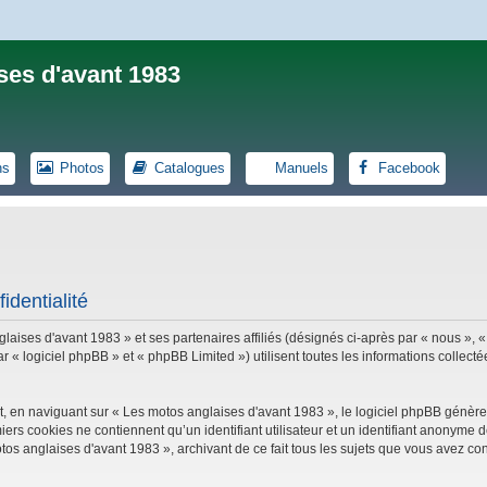
ses d'avant 1983
ns
Photos
Catalogues
Manuels
Facebook
identialité
laises d'avant 1983 » et ses partenaires affiliés (désignés ci-après par « nous », «
logiciel phpBB » et « phpBB Limited ») utilisent toutes les informations collectées
, en naviguant sur « Les motos anglaises d'avant 1983 », le logiciel phpBB génèrer
iers cookies ne contiennent qu’un identifiant utilisateur et un identifiant anonym
tos anglaises d'avant 1983 », archivant de ce fait tous les sujets que vous avez con