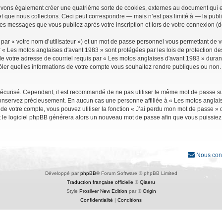
uvons également créer une quatrième sorte de cookies, externes au document qui e
que nous collectons. Ceci peut correspondre — mais n’est pas limité à — la public
les messages que vous publiez après votre inscription et lors de votre connexion (
par « votre nom d’utilisateur ») et un mot de passe personnel vous permettant de 
r « Les motos anglaises d'avant 1983 » sont protégées par les lois de protection d
e votre adresse de courriel requis par « Les motos anglaises d'avant 1983 » durant vo
ler quelles informations de votre compte vous souhaitez rendre publiques ou non. 
it sécurisé. Cependant, il est recommandé de ne pas utiliser le même mot de passe su
conservez précieusement. En aucun cas une personne affiliée à « Les motos anglais
 votre compte, vous pouvez utiliser la fonction « J’ai perdu mon mot de passe » qu
et le logiciel phpBB générera alors un nouveau mot de passe afin que vous puissiez
Nous con
Développé par
phpBB
® Forum Software © phpBB Limited
Traduction française officielle
©
Qiaeru
Style
Prosilver New Edition
par ©
Origin
Confidentialité
|
Conditions