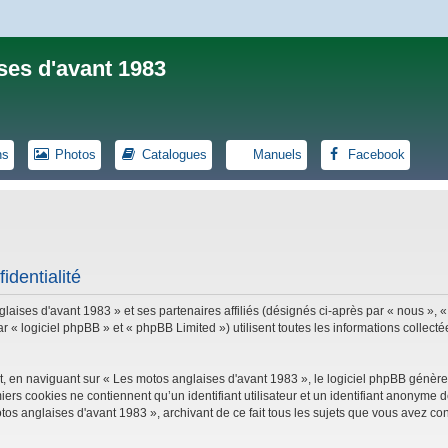
ses d'avant 1983
ns
Photos
Catalogues
Manuels
Facebook
identialité
laises d'avant 1983 » et ses partenaires affiliés (désignés ci-après par « nous », «
logiciel phpBB » et « phpBB Limited ») utilisent toutes les informations collectées
, en naviguant sur « Les motos anglaises d'avant 1983 », le logiciel phpBB génèrer
iers cookies ne contiennent qu’un identifiant utilisateur et un identifiant anonym
tos anglaises d'avant 1983 », archivant de ce fait tous les sujets que vous avez con