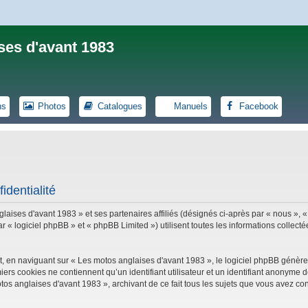
ses d'avant 1983
ns
Photos
Catalogues
Manuels
Facebook
identialité
laises d'avant 1983 » et ses partenaires affiliés (désignés ci-après par « nous », «
logiciel phpBB » et « phpBB Limited ») utilisent toutes les informations collectées
, en naviguant sur « Les motos anglaises d'avant 1983 », le logiciel phpBB génèrer
iers cookies ne contiennent qu’un identifiant utilisateur et un identifiant anonym
tos anglaises d'avant 1983 », archivant de ce fait tous les sujets que vous avez con