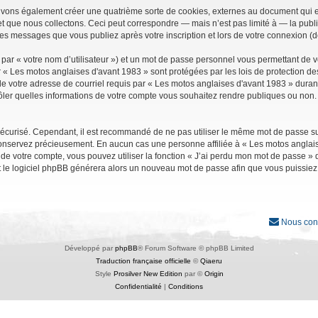
uvons également créer une quatrième sorte de cookies, externes au document qui e
que nous collectons. Ceci peut correspondre — mais n’est pas limité à — la public
les messages que vous publiez après votre inscription et lors de votre connexion (
par « votre nom d’utilisateur ») et un mot de passe personnel vous permettant de 
r « Les motos anglaises d'avant 1983 » sont protégées par les lois de protection d
e votre adresse de courriel requis par « Les motos anglaises d'avant 1983 » durant vo
ler quelles informations de votre compte vous souhaitez rendre publiques ou non. 
it sécurisé. Cependant, il est recommandé de ne pas utiliser le même mot de passe su
conservez précieusement. En aucun cas une personne affiliée à « Les motos anglais
 votre compte, vous pouvez utiliser la fonction « J’ai perdu mon mot de passe » qu
et le logiciel phpBB générera alors un nouveau mot de passe afin que vous puissiez
Nous con
Développé par
phpBB
® Forum Software © phpBB Limited
Traduction française officielle
©
Qiaeru
Style
Prosilver New Edition
par ©
Origin
Confidentialité
|
Conditions