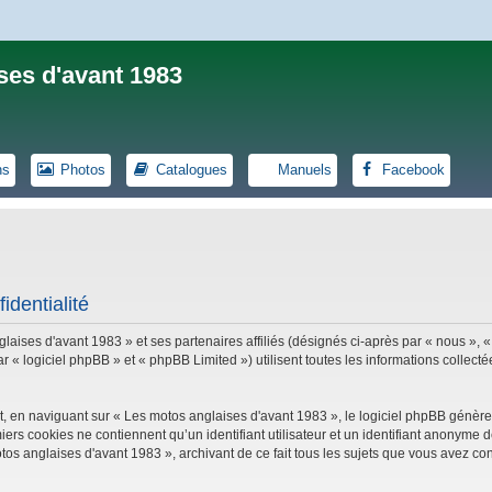
ses d'avant 1983
ns
Photos
Catalogues
Manuels
Facebook
identialité
laises d'avant 1983 » et ses partenaires affiliés (désignés ci-après par « nous », «
logiciel phpBB » et « phpBB Limited ») utilisent toutes les informations collectées
, en naviguant sur « Les motos anglaises d'avant 1983 », le logiciel phpBB génèrer
iers cookies ne contiennent qu’un identifiant utilisateur et un identifiant anonym
tos anglaises d'avant 1983 », archivant de ce fait tous les sujets que vous avez con