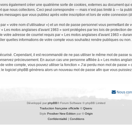
uvons également créer une quatrième sorte de cookies, externes au document qui e
que nous collectons. Ceci peut correspondre — mais n’est pas limité à — la public
les messages que vous publiez après votre inscription et lors de votre connexion (
par « votre nom d’utilisateur ») et un mot de passe personnel vous permettant de 
r « Les motos anglaises d'avant 1983 » sont protégées par les lois de protection d
e votre adresse de courriel requis par « Les motos anglaises d'avant 1983 » durant vo
ler quelles informations de votre compte vous souhaitez rendre publiques ou non. 
it sécurisé. Cependant, il est recommandé de ne pas utiliser le même mot de passe su
conservez précieusement. En aucun cas une personne affiliée à « Les motos anglais
 votre compte, vous pouvez utiliser la fonction « J’ai perdu mon mot de passe » qu
et le logiciel phpBB générera alors un nouveau mot de passe afin que vous puissiez
Nous con
Développé par
phpBB
® Forum Software © phpBB Limited
Traduction française officielle
©
Qiaeru
Style
Prosilver New Edition
par ©
Origin
Confidentialité
|
Conditions