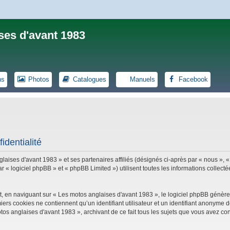
ses d'avant 1983
ns
Photos
Catalogues
Manuels
Facebook
identialité
laises d'avant 1983 » et ses partenaires affiliés (désignés ci-après par « nous », «
logiciel phpBB » et « phpBB Limited ») utilisent toutes les informations collectées
, en naviguant sur « Les motos anglaises d'avant 1983 », le logiciel phpBB génèrer
iers cookies ne contiennent qu’un identifiant utilisateur et un identifiant anonym
tos anglaises d'avant 1983 », archivant de ce fait tous les sujets que vous avez con