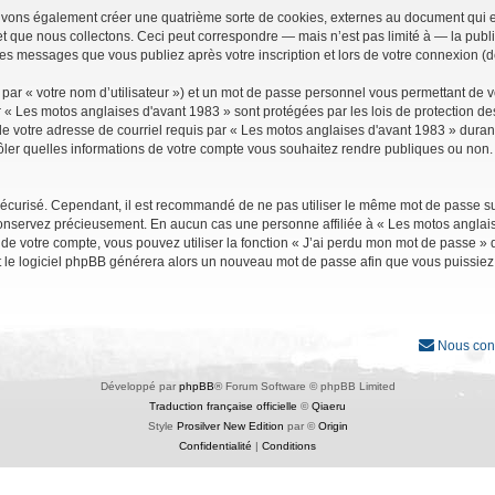
uvons également créer une quatrième sorte de cookies, externes au document qui e
que nous collectons. Ceci peut correspondre — mais n’est pas limité à — la public
les messages que vous publiez après votre inscription et lors de votre connexion (
par « votre nom d’utilisateur ») et un mot de passe personnel vous permettant de 
r « Les motos anglaises d'avant 1983 » sont protégées par les lois de protection d
e votre adresse de courriel requis par « Les motos anglaises d'avant 1983 » durant vo
ler quelles informations de votre compte vous souhaitez rendre publiques ou non. 
it sécurisé. Cependant, il est recommandé de ne pas utiliser le même mot de passe su
conservez précieusement. En aucun cas une personne affiliée à « Les motos anglais
 votre compte, vous pouvez utiliser la fonction « J’ai perdu mon mot de passe » qu
et le logiciel phpBB générera alors un nouveau mot de passe afin que vous puissiez
Nous con
Développé par
phpBB
® Forum Software © phpBB Limited
Traduction française officielle
©
Qiaeru
Style
Prosilver New Edition
par ©
Origin
Confidentialité
|
Conditions