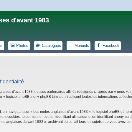
ses d'avant 1983
ns
Photos
Catalogues
Manuels
Facebook
identialité
laises d'avant 1983 » et ses partenaires affiliés (désignés ci-après par « nous », «
logiciel phpBB » et « phpBB Limited ») utilisent toutes les informations collectées
, en naviguant sur « Les motos anglaises d'avant 1983 », le logiciel phpBB génèrer
iers cookies ne contiennent qu’un identifiant utilisateur et un identifiant anonym
tos anglaises d'avant 1983 », archivant de ce fait tous les sujets que vous avez con