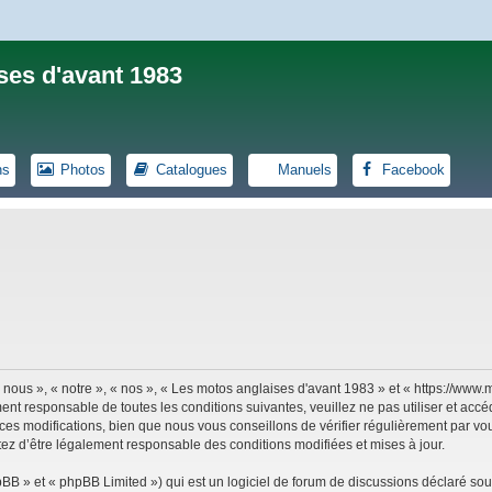
ses d'avant 1983
ns
Photos
Catalogues
Manuels
Facebook
 nous », « notre », « nos », « Les motos anglaises d'avant 1983 » et « https://ww
ent responsable de toutes les conditions suivantes, veuillez ne pas utiliser et ac
es modifications, bien que nous vous conseillons de vérifier régulièrement par vou
tez d’être légalement responsable des conditions modifiées et mises à jour.
B » et « phpBB Limited ») qui est un logiciel de forum de discussions déclaré sou