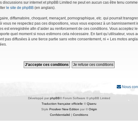
r les discussions sur internet et phpBB Limited ne peut en aucun cas être tenu co
lter
le site de phpBB
(en anglais).
ire, diffamatoire, choquant, menaçant, pornographique, etc. qui pourrait transgres
Si vous ne respectez pas ces dispositions, vous vous exposez à un bannissement immé
ages est enregistrée afin d’aider au renforcement de ces conditions. Vous acceptez le
importe quel moment si nous estimons cela nécessaire. En tant qu’utilisateur, vous
nt pas diffusées à une tierce partie sans votre consentement, ni « Les motos angl
ées.
Nous con
Développé par
phpBB
® Forum Software © phpBB Limited
Traduction française officielle
©
Qiaeru
Style
Prosilver New Edition
par ©
Origin
Confidentialité
|
Conditions