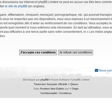
r les discussions sur internet et phpBB Limited ne peut en aucun cas être tenu co
lter
le site de phpBB
(en anglais).
ire, diffamatoire, choquant, menaçant, pornographique, etc. qui pourrait transgres
Si vous ne respectez pas ces dispositions, vous vous exposez à un bannissement immé
ages est enregistrée afin d’aider au renforcement de ces conditions. Vous acceptez le
importe quel moment si nous estimons cela nécessaire. En tant qu’utilisateur, vous
nt pas diffusées à une tierce partie sans votre consentement, ni « Les motos angl
ées.
Nous con
Développé par
phpBB
® Forum Software © phpBB Limited
Traduction française officielle
©
Qiaeru
Style
Prosilver New Edition
par ©
Origin
Confidentialité
|
Conditions