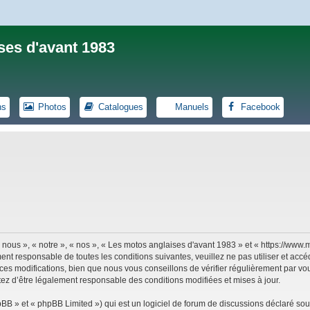
ses d'avant 1983
ns
Photos
Catalogues
Manuels
Facebook
 nous », « notre », « nos », « Les motos anglaises d'avant 1983 » et « https://ww
ent responsable de toutes les conditions suivantes, veuillez ne pas utiliser et ac
es modifications, bien que nous vous conseillons de vérifier régulièrement par vou
tez d’être légalement responsable des conditions modifiées et mises à jour.
B » et « phpBB Limited ») qui est un logiciel de forum de discussions déclaré sou