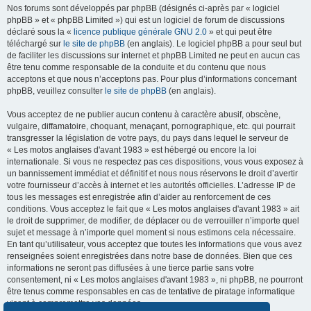
Nos forums sont développés par phpBB (désignés ci-après par « logiciel
phpBB » et « phpBB Limited ») qui est un logiciel de forum de discussions
déclaré sous la «
licence publique générale GNU 2.0
» et qui peut être
téléchargé sur
le site de phpBB
(en anglais). Le logiciel phpBB a pour seul but
de faciliter les discussions sur internet et phpBB Limited ne peut en aucun cas
être tenu comme responsable de la conduite et du contenu que nous
acceptons et que nous n’acceptons pas. Pour plus d’informations concernant
phpBB, veuillez consulter
le site de phpBB
(en anglais).
Vous acceptez de ne publier aucun contenu à caractère abusif, obscène,
vulgaire, diffamatoire, choquant, menaçant, pornographique, etc. qui pourrait
transgresser la législation de votre pays, du pays dans lequel le serveur de
« Les motos anglaises d'avant 1983 » est hébergé ou encore la loi
internationale. Si vous ne respectez pas ces dispositions, vous vous exposez à
un bannissement immédiat et définitif et nous nous réservons le droit d’avertir
votre fournisseur d’accès à internet et les autorités officielles. L’adresse IP de
tous les messages est enregistrée afin d’aider au renforcement de ces
conditions. Vous acceptez le fait que « Les motos anglaises d'avant 1983 » ait
le droit de supprimer, de modifier, de déplacer ou de verrouiller n’importe quel
sujet et message à n’importe quel moment si nous estimons cela nécessaire.
En tant qu’utilisateur, vous acceptez que toutes les informations que vous avez
renseignées soient enregistrées dans notre base de données. Bien que ces
informations ne seront pas diffusées à une tierce partie sans votre
consentement, ni « Les motos anglaises d'avant 1983 », ni phpBB, ne pourront
être tenus comme responsables en cas de tentative de piratage informatique
visant à compromettre vos données.