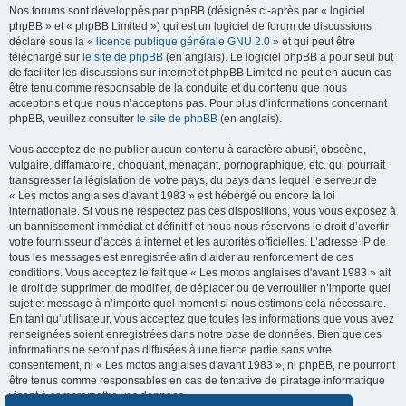
Nos forums sont développés par phpBB (désignés ci-après par « logiciel
phpBB » et « phpBB Limited ») qui est un logiciel de forum de discussions
déclaré sous la «
licence publique générale GNU 2.0
» et qui peut être
téléchargé sur
le site de phpBB
(en anglais). Le logiciel phpBB a pour seul but
de faciliter les discussions sur internet et phpBB Limited ne peut en aucun cas
être tenu comme responsable de la conduite et du contenu que nous
acceptons et que nous n’acceptons pas. Pour plus d’informations concernant
phpBB, veuillez consulter
le site de phpBB
(en anglais).
Vous acceptez de ne publier aucun contenu à caractère abusif, obscène,
vulgaire, diffamatoire, choquant, menaçant, pornographique, etc. qui pourrait
transgresser la législation de votre pays, du pays dans lequel le serveur de
« Les motos anglaises d'avant 1983 » est hébergé ou encore la loi
internationale. Si vous ne respectez pas ces dispositions, vous vous exposez à
un bannissement immédiat et définitif et nous nous réservons le droit d’avertir
votre fournisseur d’accès à internet et les autorités officielles. L’adresse IP de
tous les messages est enregistrée afin d’aider au renforcement de ces
conditions. Vous acceptez le fait que « Les motos anglaises d'avant 1983 » ait
le droit de supprimer, de modifier, de déplacer ou de verrouiller n’importe quel
sujet et message à n’importe quel moment si nous estimons cela nécessaire.
En tant qu’utilisateur, vous acceptez que toutes les informations que vous avez
renseignées soient enregistrées dans notre base de données. Bien que ces
informations ne seront pas diffusées à une tierce partie sans votre
consentement, ni « Les motos anglaises d'avant 1983 », ni phpBB, ne pourront
être tenus comme responsables en cas de tentative de piratage informatique
visant à compromettre vos données.