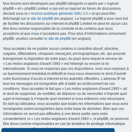
Nos forums sont développés par phpBB (désignés ci-après par « logiciel
phpBB » et « phpBB Limited ») qui est un logiciel de forum de discussions
déclaré sous la «
licence publique générale GNU 2.0
» et qui peut être
téléchargé sur
le site de phpBB
(en anglais). Le logiciel phpBB a pour seul but
de faciliter les discussions sur internet et phpBB Limited ne peut en aucun cas
être tenu comme responsable de la conduite et du contenu que nous
acceptons et que nous n’acceptons pas. Pour plus d’informations concernant
phpBB, veuillez consulter
le site de phpBB
(en anglais).
Vous acceptez de ne publier aucun contenu à caractère abusif, obscène,
vulgaire, diffamatoire, choquant, menaçant, pornographique, etc. qui pourrait
transgresser la législation de votre pays, du pays dans lequel le serveur de
« Les motos anglaises d'avant 1983 » est hébergé ou encore la loi
internationale. Si vous ne respectez pas ces dispositions, vous vous exposez à
un bannissement immédiat et définitif et nous nous réservons le droit d’avertir
votre fournisseur d’accès à internet et les autorités officielles. L’adresse IP de
tous les messages est enregistrée afin d’aider au renforcement de ces
conditions. Vous acceptez le fait que « Les motos anglaises d'avant 1983 » ait
le droit de supprimer, de modifier, de déplacer ou de verrouiller n’importe quel
sujet et message à n’importe quel moment si nous estimons cela nécessaire.
En tant qu’utilisateur, vous acceptez que toutes les informations que vous avez
renseignées soient enregistrées dans notre base de données. Bien que ces
informations ne seront pas diffusées à une tierce partie sans votre
consentement, ni « Les motos anglaises d'avant 1983 », ni phpBB, ne pourront
être tenus comme responsables en cas de tentative de piratage informatique
visant à compromettre vos données.