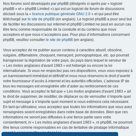
Nos forums sont développés par phpBB (désignés ci-après par « logiciel
phpBB » et « phpBB Limited ») qui est un logiciel de forum de discussions
déclaré sous la «
licence publique générale GNU 2.0
» et qui peut être
téléchargé sur
le site de phpBB
(en anglais). Le logiciel phpBB a pour seul but
de faciliter les discussions sur internet et phpBB Limited ne peut en aucun cas
être tenu comme responsable de la conduite et du contenu que nous
acceptons et que nous n’acceptons pas. Pour plus d’informations concernant
phpBB, veuillez consulter
le site de phpBB
(en anglais).
Vous acceptez de ne publier aucun contenu à caractère abusif, obscène,
vulgaire, diffamatoire, choquant, menaçant, pornographique, etc. qui pourrait
transgresser la législation de votre pays, du pays dans lequel le serveur de
« Les motos anglaises d'avant 1983 » est hébergé ou encore la loi
internationale. Si vous ne respectez pas ces dispositions, vous vous exposez à
un bannissement immédiat et définitif et nous nous réservons le droit d’avertir
votre fournisseur d’accès à internet et les autorités officielles. L’adresse IP de
tous les messages est enregistrée afin d’aider au renforcement de ces
conditions. Vous acceptez le fait que « Les motos anglaises d'avant 1983 » ait
le droit de supprimer, de modifier, de déplacer ou de verrouiller n’importe quel
sujet et message à n’importe quel moment si nous estimons cela nécessaire.
En tant qu’utilisateur, vous acceptez que toutes les informations que vous avez
renseignées soient enregistrées dans notre base de données. Bien que ces
informations ne seront pas diffusées à une tierce partie sans votre
consentement, ni « Les motos anglaises d'avant 1983 », ni phpBB, ne pourront
être tenus comme responsables en cas de tentative de piratage informatique
visant à compromettre vos données.