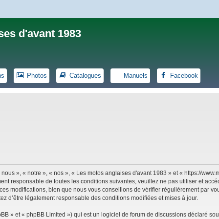
ses d'avant 1983
ns
Photos
Catalogues
Manuels
Facebook
 nous », « notre », « nos », « Les motos anglaises d'avant 1983 » et « https://ww
ent responsable de toutes les conditions suivantes, veuillez ne pas utiliser et ac
es modifications, bien que nous vous conseillons de vérifier régulièrement par vou
tez d’être légalement responsable des conditions modifiées et mises à jour.
B » et « phpBB Limited ») qui est un logiciel de forum de discussions déclaré sou