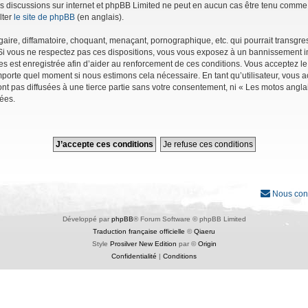
r les discussions sur internet et phpBB Limited ne peut en aucun cas être tenu co
lter
le site de phpBB
(en anglais).
ire, diffamatoire, choquant, menaçant, pornographique, etc. qui pourrait transgres
Si vous ne respectez pas ces dispositions, vous vous exposez à un bannissement immé
ages est enregistrée afin d’aider au renforcement de ces conditions. Vous acceptez le
importe quel moment si nous estimons cela nécessaire. En tant qu’utilisateur, vous
nt pas diffusées à une tierce partie sans votre consentement, ni « Les motos angl
ées.
Nous con
Développé par
phpBB
® Forum Software © phpBB Limited
Traduction française officielle
©
Qiaeru
Style
Prosilver New Edition
par ©
Origin
Confidentialité
|
Conditions