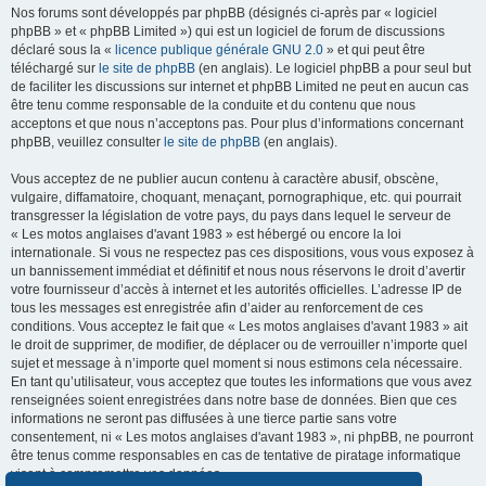
Nos forums sont développés par phpBB (désignés ci-après par « logiciel
phpBB » et « phpBB Limited ») qui est un logiciel de forum de discussions
déclaré sous la «
licence publique générale GNU 2.0
» et qui peut être
téléchargé sur
le site de phpBB
(en anglais). Le logiciel phpBB a pour seul but
de faciliter les discussions sur internet et phpBB Limited ne peut en aucun cas
être tenu comme responsable de la conduite et du contenu que nous
acceptons et que nous n’acceptons pas. Pour plus d’informations concernant
phpBB, veuillez consulter
le site de phpBB
(en anglais).
Vous acceptez de ne publier aucun contenu à caractère abusif, obscène,
vulgaire, diffamatoire, choquant, menaçant, pornographique, etc. qui pourrait
transgresser la législation de votre pays, du pays dans lequel le serveur de
« Les motos anglaises d'avant 1983 » est hébergé ou encore la loi
internationale. Si vous ne respectez pas ces dispositions, vous vous exposez à
un bannissement immédiat et définitif et nous nous réservons le droit d’avertir
votre fournisseur d’accès à internet et les autorités officielles. L’adresse IP de
tous les messages est enregistrée afin d’aider au renforcement de ces
conditions. Vous acceptez le fait que « Les motos anglaises d'avant 1983 » ait
le droit de supprimer, de modifier, de déplacer ou de verrouiller n’importe quel
sujet et message à n’importe quel moment si nous estimons cela nécessaire.
En tant qu’utilisateur, vous acceptez que toutes les informations que vous avez
renseignées soient enregistrées dans notre base de données. Bien que ces
informations ne seront pas diffusées à une tierce partie sans votre
consentement, ni « Les motos anglaises d'avant 1983 », ni phpBB, ne pourront
être tenus comme responsables en cas de tentative de piratage informatique
visant à compromettre vos données.