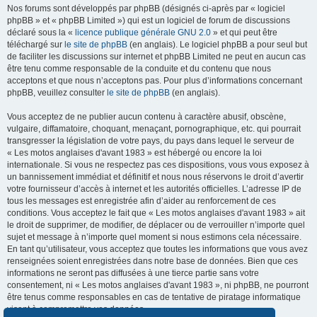
Nos forums sont développés par phpBB (désignés ci-après par « logiciel
phpBB » et « phpBB Limited ») qui est un logiciel de forum de discussions
déclaré sous la «
licence publique générale GNU 2.0
» et qui peut être
téléchargé sur
le site de phpBB
(en anglais). Le logiciel phpBB a pour seul but
de faciliter les discussions sur internet et phpBB Limited ne peut en aucun cas
être tenu comme responsable de la conduite et du contenu que nous
acceptons et que nous n’acceptons pas. Pour plus d’informations concernant
phpBB, veuillez consulter
le site de phpBB
(en anglais).
Vous acceptez de ne publier aucun contenu à caractère abusif, obscène,
vulgaire, diffamatoire, choquant, menaçant, pornographique, etc. qui pourrait
transgresser la législation de votre pays, du pays dans lequel le serveur de
« Les motos anglaises d'avant 1983 » est hébergé ou encore la loi
internationale. Si vous ne respectez pas ces dispositions, vous vous exposez à
un bannissement immédiat et définitif et nous nous réservons le droit d’avertir
votre fournisseur d’accès à internet et les autorités officielles. L’adresse IP de
tous les messages est enregistrée afin d’aider au renforcement de ces
conditions. Vous acceptez le fait que « Les motos anglaises d'avant 1983 » ait
le droit de supprimer, de modifier, de déplacer ou de verrouiller n’importe quel
sujet et message à n’importe quel moment si nous estimons cela nécessaire.
En tant qu’utilisateur, vous acceptez que toutes les informations que vous avez
renseignées soient enregistrées dans notre base de données. Bien que ces
informations ne seront pas diffusées à une tierce partie sans votre
consentement, ni « Les motos anglaises d'avant 1983 », ni phpBB, ne pourront
être tenus comme responsables en cas de tentative de piratage informatique
visant à compromettre vos données.