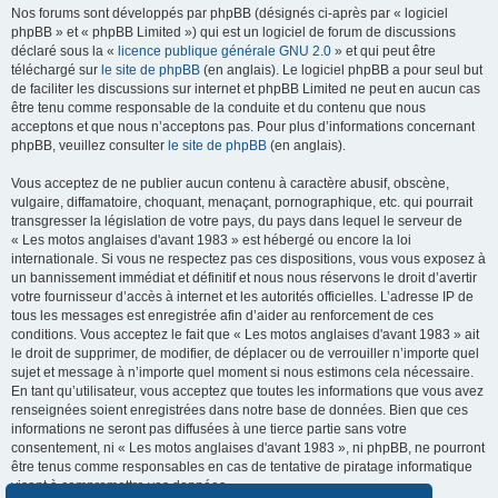
Nos forums sont développés par phpBB (désignés ci-après par « logiciel
phpBB » et « phpBB Limited ») qui est un logiciel de forum de discussions
déclaré sous la «
licence publique générale GNU 2.0
» et qui peut être
téléchargé sur
le site de phpBB
(en anglais). Le logiciel phpBB a pour seul but
de faciliter les discussions sur internet et phpBB Limited ne peut en aucun cas
être tenu comme responsable de la conduite et du contenu que nous
acceptons et que nous n’acceptons pas. Pour plus d’informations concernant
phpBB, veuillez consulter
le site de phpBB
(en anglais).
Vous acceptez de ne publier aucun contenu à caractère abusif, obscène,
vulgaire, diffamatoire, choquant, menaçant, pornographique, etc. qui pourrait
transgresser la législation de votre pays, du pays dans lequel le serveur de
« Les motos anglaises d'avant 1983 » est hébergé ou encore la loi
internationale. Si vous ne respectez pas ces dispositions, vous vous exposez à
un bannissement immédiat et définitif et nous nous réservons le droit d’avertir
votre fournisseur d’accès à internet et les autorités officielles. L’adresse IP de
tous les messages est enregistrée afin d’aider au renforcement de ces
conditions. Vous acceptez le fait que « Les motos anglaises d'avant 1983 » ait
le droit de supprimer, de modifier, de déplacer ou de verrouiller n’importe quel
sujet et message à n’importe quel moment si nous estimons cela nécessaire.
En tant qu’utilisateur, vous acceptez que toutes les informations que vous avez
renseignées soient enregistrées dans notre base de données. Bien que ces
informations ne seront pas diffusées à une tierce partie sans votre
consentement, ni « Les motos anglaises d'avant 1983 », ni phpBB, ne pourront
être tenus comme responsables en cas de tentative de piratage informatique
visant à compromettre vos données.