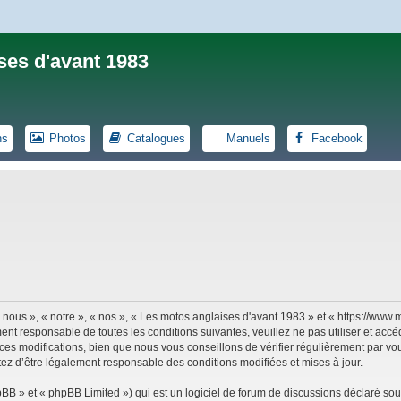
ses d'avant 1983
ns
Photos
Catalogues
Manuels
Facebook
 nous », « notre », « nos », « Les motos anglaises d'avant 1983 » et « https://ww
ent responsable de toutes les conditions suivantes, veuillez ne pas utiliser et ac
es modifications, bien que nous vous conseillons de vérifier régulièrement par vou
tez d’être légalement responsable des conditions modifiées et mises à jour.
B » et « phpBB Limited ») qui est un logiciel de forum de discussions déclaré sou