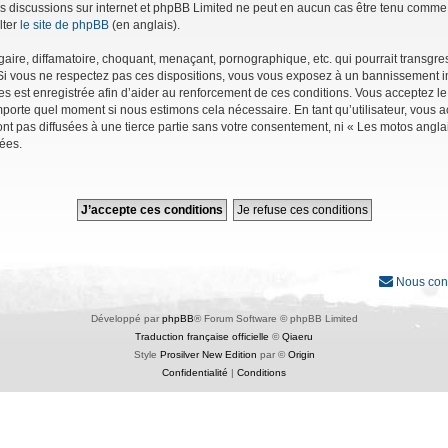
r les discussions sur internet et phpBB Limited ne peut en aucun cas être tenu co
lter
le site de phpBB
(en anglais).
ire, diffamatoire, choquant, menaçant, pornographique, etc. qui pourrait transgres
Si vous ne respectez pas ces dispositions, vous vous exposez à un bannissement immé
ages est enregistrée afin d’aider au renforcement de ces conditions. Vous acceptez le
importe quel moment si nous estimons cela nécessaire. En tant qu’utilisateur, vous
nt pas diffusées à une tierce partie sans votre consentement, ni « Les motos angl
ées.
Nous con
Développé par
phpBB
® Forum Software © phpBB Limited
Traduction française officielle
©
Qiaeru
Style
Prosilver New Edition
par ©
Origin
Confidentialité
|
Conditions