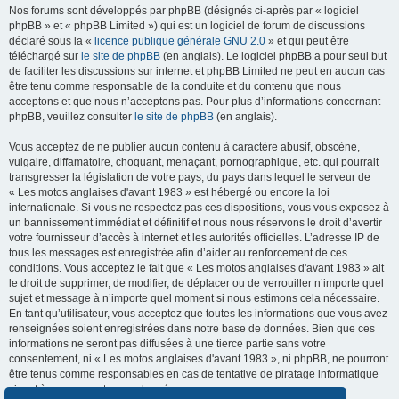
Nos forums sont développés par phpBB (désignés ci-après par « logiciel
phpBB » et « phpBB Limited ») qui est un logiciel de forum de discussions
déclaré sous la «
licence publique générale GNU 2.0
» et qui peut être
téléchargé sur
le site de phpBB
(en anglais). Le logiciel phpBB a pour seul but
de faciliter les discussions sur internet et phpBB Limited ne peut en aucun cas
être tenu comme responsable de la conduite et du contenu que nous
acceptons et que nous n’acceptons pas. Pour plus d’informations concernant
phpBB, veuillez consulter
le site de phpBB
(en anglais).
Vous acceptez de ne publier aucun contenu à caractère abusif, obscène,
vulgaire, diffamatoire, choquant, menaçant, pornographique, etc. qui pourrait
transgresser la législation de votre pays, du pays dans lequel le serveur de
« Les motos anglaises d'avant 1983 » est hébergé ou encore la loi
internationale. Si vous ne respectez pas ces dispositions, vous vous exposez à
un bannissement immédiat et définitif et nous nous réservons le droit d’avertir
votre fournisseur d’accès à internet et les autorités officielles. L’adresse IP de
tous les messages est enregistrée afin d’aider au renforcement de ces
conditions. Vous acceptez le fait que « Les motos anglaises d'avant 1983 » ait
le droit de supprimer, de modifier, de déplacer ou de verrouiller n’importe quel
sujet et message à n’importe quel moment si nous estimons cela nécessaire.
En tant qu’utilisateur, vous acceptez que toutes les informations que vous avez
renseignées soient enregistrées dans notre base de données. Bien que ces
informations ne seront pas diffusées à une tierce partie sans votre
consentement, ni « Les motos anglaises d'avant 1983 », ni phpBB, ne pourront
être tenus comme responsables en cas de tentative de piratage informatique
visant à compromettre vos données.