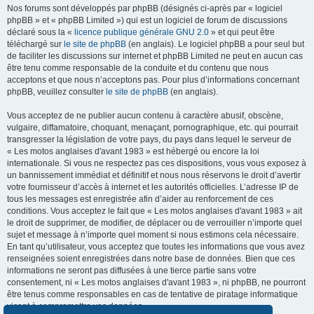
Nos forums sont développés par phpBB (désignés ci-après par « logiciel
phpBB » et « phpBB Limited ») qui est un logiciel de forum de discussions
déclaré sous la «
licence publique générale GNU 2.0
» et qui peut être
téléchargé sur
le site de phpBB
(en anglais). Le logiciel phpBB a pour seul but
de faciliter les discussions sur internet et phpBB Limited ne peut en aucun cas
être tenu comme responsable de la conduite et du contenu que nous
acceptons et que nous n’acceptons pas. Pour plus d’informations concernant
phpBB, veuillez consulter
le site de phpBB
(en anglais).
Vous acceptez de ne publier aucun contenu à caractère abusif, obscène,
vulgaire, diffamatoire, choquant, menaçant, pornographique, etc. qui pourrait
transgresser la législation de votre pays, du pays dans lequel le serveur de
« Les motos anglaises d'avant 1983 » est hébergé ou encore la loi
internationale. Si vous ne respectez pas ces dispositions, vous vous exposez à
un bannissement immédiat et définitif et nous nous réservons le droit d’avertir
votre fournisseur d’accès à internet et les autorités officielles. L’adresse IP de
tous les messages est enregistrée afin d’aider au renforcement de ces
conditions. Vous acceptez le fait que « Les motos anglaises d'avant 1983 » ait
le droit de supprimer, de modifier, de déplacer ou de verrouiller n’importe quel
sujet et message à n’importe quel moment si nous estimons cela nécessaire.
En tant qu’utilisateur, vous acceptez que toutes les informations que vous avez
renseignées soient enregistrées dans notre base de données. Bien que ces
informations ne seront pas diffusées à une tierce partie sans votre
consentement, ni « Les motos anglaises d'avant 1983 », ni phpBB, ne pourront
être tenus comme responsables en cas de tentative de piratage informatique
visant à compromettre vos données.