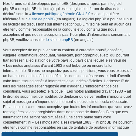
Nos forums sont développés par phpBB (désignés ci-après par « logiciel
phpBB » et « phpBB Limited ») qui est un logiciel de forum de discussions
déclaré sous la «
licence publique générale GNU 2.0
» et qui peut être
téléchargé sur
le site de phpBB
(en anglais). Le logiciel phpBB a pour seul but
de faciliter les discussions sur internet et phpBB Limited ne peut en aucun cas
être tenu comme responsable de la conduite et du contenu que nous
acceptons et que nous n’acceptons pas. Pour plus d’informations concernant
phpBB, veuillez consulter
le site de phpBB
(en anglais).
Vous acceptez de ne publier aucun contenu à caractère abusif, obscène,
vulgaire, diffamatoire, choquant, menaçant, pornographique, etc. qui pourrait
transgresser la législation de votre pays, du pays dans lequel le serveur de
« Les motos anglaises d'avant 1983 » est hébergé ou encore la loi
internationale. Si vous ne respectez pas ces dispositions, vous vous exposez à
un bannissement immédiat et définitif et nous nous réservons le droit d’avertir
votre fournisseur d’accès à internet et les autorités officielles. L’adresse IP de
tous les messages est enregistrée afin d’aider au renforcement de ces
conditions. Vous acceptez le fait que « Les motos anglaises d'avant 1983 » ait
le droit de supprimer, de modifier, de déplacer ou de verrouiller n’importe quel
sujet et message à n’importe quel moment si nous estimons cela nécessaire.
En tant qu’utilisateur, vous acceptez que toutes les informations que vous avez
renseignées soient enregistrées dans notre base de données. Bien que ces
informations ne seront pas diffusées à une tierce partie sans votre
consentement, ni « Les motos anglaises d'avant 1983 », ni phpBB, ne pourront
être tenus comme responsables en cas de tentative de piratage informatique
visant à compromettre vos données.