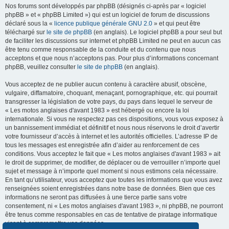
Nos forums sont développés par phpBB (désignés ci-après par « logiciel
phpBB » et « phpBB Limited ») qui est un logiciel de forum de discussions
déclaré sous la «
licence publique générale GNU 2.0
» et qui peut être
téléchargé sur
le site de phpBB
(en anglais). Le logiciel phpBB a pour seul but
de faciliter les discussions sur internet et phpBB Limited ne peut en aucun cas
être tenu comme responsable de la conduite et du contenu que nous
acceptons et que nous n’acceptons pas. Pour plus d’informations concernant
phpBB, veuillez consulter
le site de phpBB
(en anglais).
Vous acceptez de ne publier aucun contenu à caractère abusif, obscène,
vulgaire, diffamatoire, choquant, menaçant, pornographique, etc. qui pourrait
transgresser la législation de votre pays, du pays dans lequel le serveur de
« Les motos anglaises d'avant 1983 » est hébergé ou encore la loi
internationale. Si vous ne respectez pas ces dispositions, vous vous exposez à
un bannissement immédiat et définitif et nous nous réservons le droit d’avertir
votre fournisseur d’accès à internet et les autorités officielles. L’adresse IP de
tous les messages est enregistrée afin d’aider au renforcement de ces
conditions. Vous acceptez le fait que « Les motos anglaises d'avant 1983 » ait
le droit de supprimer, de modifier, de déplacer ou de verrouiller n’importe quel
sujet et message à n’importe quel moment si nous estimons cela nécessaire.
En tant qu’utilisateur, vous acceptez que toutes les informations que vous avez
renseignées soient enregistrées dans notre base de données. Bien que ces
informations ne seront pas diffusées à une tierce partie sans votre
consentement, ni « Les motos anglaises d'avant 1983 », ni phpBB, ne pourront
être tenus comme responsables en cas de tentative de piratage informatique
visant à compromettre vos données.