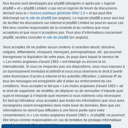
Nos forums sont développés par phpBB (désignés ci-après par « logiciel
phpBB » et « phpBB Limited ») qui est un logiciel de forum de discussions
déclaré sous la «
licence publique générale GNU 2.0
» et qui peut être
téléchargé sur
le site de phpBB
(en anglais). Le logiciel phpBB a pour seul but
de faciliter les discussions sur internet et phpBB Limited ne peut en aucun cas
être tenu comme responsable de la conduite et du contenu que nous
acceptons et que nous n’acceptons pas. Pour plus d’informations concernant
phpBB, veuillez consulter
le site de phpBB
(en anglais).
Vous acceptez de ne publier aucun contenu à caractère abusif, obscène,
vulgaire, diffamatoire, choquant, menaçant, pornographique, etc. qui pourrait
transgresser la législation de votre pays, du pays dans lequel le serveur de
« Les motos anglaises d'avant 1983 » est hébergé ou encore la loi
internationale. Si vous ne respectez pas ces dispositions, vous vous exposez à
un bannissement immédiat et définitif et nous nous réservons le droit d’avertir
votre fournisseur d’accès à internet et les autorités officielles. L’adresse IP de
tous les messages est enregistrée afin d’aider au renforcement de ces
conditions. Vous acceptez le fait que « Les motos anglaises d'avant 1983 » ait
le droit de supprimer, de modifier, de déplacer ou de verrouiller n’importe quel
sujet et message à n’importe quel moment si nous estimons cela nécessaire.
En tant qu’utilisateur, vous acceptez que toutes les informations que vous avez
renseignées soient enregistrées dans notre base de données. Bien que ces
informations ne seront pas diffusées à une tierce partie sans votre
consentement, ni « Les motos anglaises d'avant 1983 », ni phpBB, ne pourront
être tenus comme responsables en cas de tentative de piratage informatique
visant à compromettre vos données.