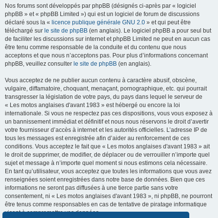
Nos forums sont développés par phpBB (désignés ci-après par « logiciel
phpBB » et « phpBB Limited ») qui est un logiciel de forum de discussions
déclaré sous la «
licence publique générale GNU 2.0
» et qui peut être
téléchargé sur
le site de phpBB
(en anglais). Le logiciel phpBB a pour seul but
de faciliter les discussions sur internet et phpBB Limited ne peut en aucun cas
être tenu comme responsable de la conduite et du contenu que nous
acceptons et que nous n’acceptons pas. Pour plus d’informations concernant
phpBB, veuillez consulter
le site de phpBB
(en anglais).
Vous acceptez de ne publier aucun contenu à caractère abusif, obscène,
vulgaire, diffamatoire, choquant, menaçant, pornographique, etc. qui pourrait
transgresser la législation de votre pays, du pays dans lequel le serveur de
« Les motos anglaises d'avant 1983 » est hébergé ou encore la loi
internationale. Si vous ne respectez pas ces dispositions, vous vous exposez à
un bannissement immédiat et définitif et nous nous réservons le droit d’avertir
votre fournisseur d’accès à internet et les autorités officielles. L’adresse IP de
tous les messages est enregistrée afin d’aider au renforcement de ces
conditions. Vous acceptez le fait que « Les motos anglaises d'avant 1983 » ait
le droit de supprimer, de modifier, de déplacer ou de verrouiller n’importe quel
sujet et message à n’importe quel moment si nous estimons cela nécessaire.
En tant qu’utilisateur, vous acceptez que toutes les informations que vous avez
renseignées soient enregistrées dans notre base de données. Bien que ces
informations ne seront pas diffusées à une tierce partie sans votre
consentement, ni « Les motos anglaises d'avant 1983 », ni phpBB, ne pourront
être tenus comme responsables en cas de tentative de piratage informatique
visant à compromettre vos données.